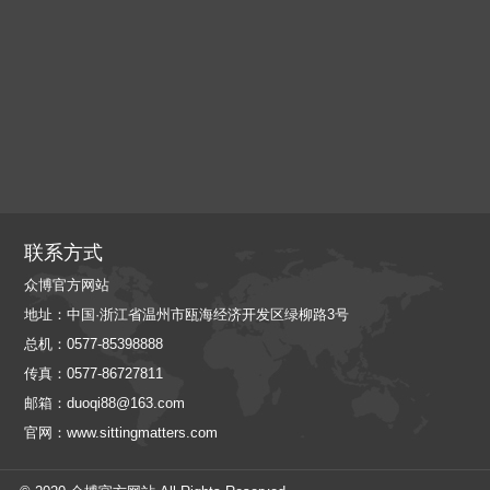
联系方式
众博官方网站
地址：中国·浙江省温州市瓯海经济开发区绿柳路3号
总机：0577-85398888
传真：0577-86727811
邮箱：
duoqi88@163.com
官网：
www.sittingmatters.com