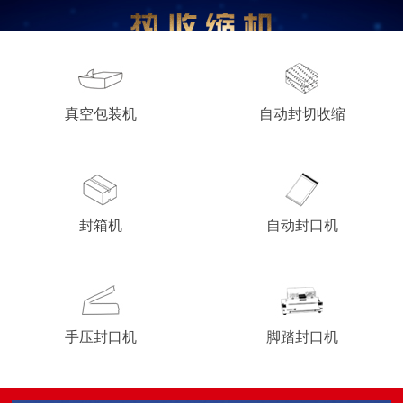
真空包装机
自动封切收缩
封箱机
自动封口机
手压封口机
脚踏封口机