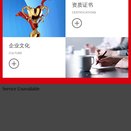
资质证书
CERTIFICATIONS
企业文化
CULTURE