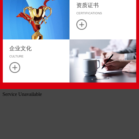
资质证书
CERTIFICATIONS
企业文化
CULTURE