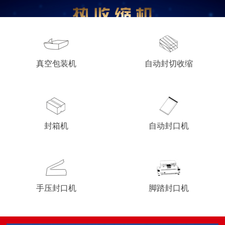
真空包装机
自动封切收缩
封箱机
自动封口机
手压封口机
脚踏封口机