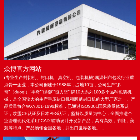
众博官方网站
(专业生产封切机、封口机、真空机、包装机械)属温州市包装行业重
点骨干企业，本公司创建于1988年，占地10亩，公司生产“多
奇”（duoqi）“丰奇”“绿柳”“恒力坚” 牌10大系列100多个品种包装机
械，是全国较大的生产手压封口机和脚踏封口机的大型厂家之一。产
品质量符合WXYJ01-1999标准，已通过ISO9001国际质量体系认
证，欧盟CE认证及日本PES认证，坚持以质量为中心，全面推进企
业管理现代化采用“CAD”辅助设计开发新产品，具有高效，节能，美
观等特点。产品畅销全国各地，并出口世界各地。...